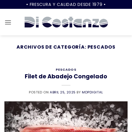
Saltar
• FRESCURA Y CALIDAD DESDE 1979 •
al
contenido
ARCHIVOS DE CATEGORÍA:
PESCADOS
PESCADOS
Filet de Abadejo Congelado
POSTED ON
ABRIL 25, 2025
BY
MDPDIGITAL