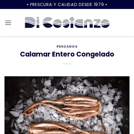
Saltar
• FRESCURA Y CALIDAD DESDE 1979 •
al
contenido
PESCADOS
Calamar Entero Congelado